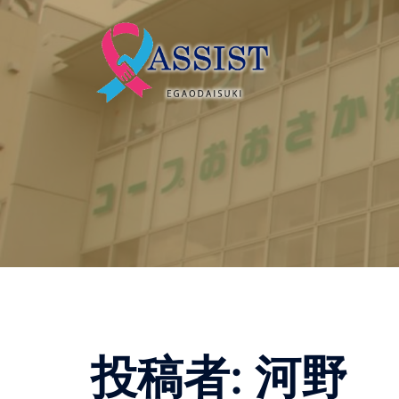
コ
ン
テ
ン
ツ
へ
ス
キ
ッ
プ
投稿者:
河野