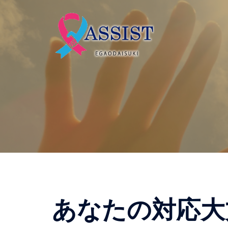
コ
ン
テ
ン
ツ
へ
ス
キ
ッ
プ
あなたの対応大